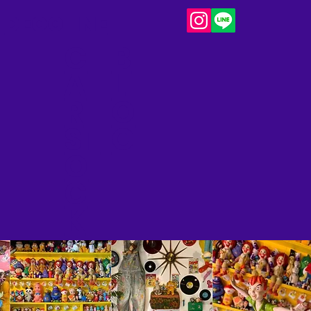
DECOLINE
C
B
A
L
R
O
ST
G​
O
C
K