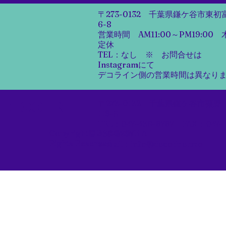
〒273-0132​ 千葉県鎌ケ谷市東初富
6-8​
​営業時間 AM11:00～PM19:00
定休
​TEL：なし ※ お問合せは
Instagramにて
​デコライン側の営業時間は異なり
DECOLINE
〒273-0132​ 千葉県鎌ケ谷市粟野
119-5
TEL：047-436-8787 FAX：047-
Copyright©DECOLINE All
436-8797
Rights Reserved
​e-mail：
info@decoline.pro