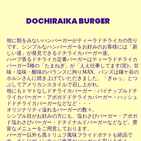
DOCHIRAIKA BURGER
​他に類をみないハンバーガーがティーラドチライカの売り
です。シンプルなハンバーガーをお好みのお客様には「新
しい道」が発見できるドチライカバーガー達。
​ハーブ香るドチライカ定番バーガーはティーラドチライカ
バーガー3種の「たまねぎ」が「ええ仕事してます(笑)」甘
味・塩味・酸味のバランスに拘りMAX、バンズは鎌ケ谷の
ホルンさんに焼き上げていただきました。「ぎゅっ」とつ
ぶしてアメリカンスタイルで召し上がれ。
他にもトマトなしドチライカバーガー・パイナップルドチ
ライカバーガー・アボガドドチライカバーガー・ハッシュ
ドドチライカバーガーなどなど・・・
オリジナリティ溢れるバーガーの数々。
シンプル目がお好みの方にも、塩わさびバーガー・アボガ
ド塩わさびバーガー・ドチドナルドバーガーなどなど。豊
富なメニューをご用意しております。
​バーガー以外も黒トリュフ風味フライドポテトも絶品で