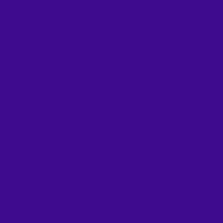
DOCHIRAIKA DRINK
​ヴィンテージグラスで提供する贅沢なドリンクの数々。た
だ飲むだけでは終わらせない・・・エンターテイメントな
時間をご提供いたします。
かの有名な伝説のセット「リトルマーメイドセット」はデ
ィズニーファンには堪らない！
他にも他にはないドリンクだらけ・・・・
もう説明するのが難しい・・・
​来て見て楽しんでｗｗ