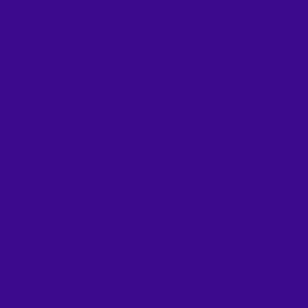
ABOUT DOCHIRAIKA
​とりあえず「全部派手」。店の内装については、ド派手な
僕の脳内空間ってイメージで作っているのが特徴で、食器
も椅子も、インテリアとかおもちゃに至るまで、基本的に
全てヴィンテージです。椅子も半分以上のものがアメリカ
ンヴィンテージの黄金期と言われている50年代のもので、
今ではなかなか手に入れられないようなものもあります。
店内の家具や食器については、“ミッドセンチュリー”と
言われている1940年代から1960年代のものをメインに使
っていて、ファイヤーキングなどアメリカのものを中心に
日本のものも少し取り混ぜて使っています。この家具や食
器を使いながら、「1950年代のアメリカでどんな人が使っ
ていて、どういう経緯で今ここにあるんだろう・・・。」